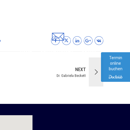
TELEFON
PRAXIS@
+49 (0)931/21075
augenzentrum-berlinerring.de
HOME
BEHANDLUNGEN
PRAXIS
KONTAKT
Termin
online
buchen
NEXT
Dr. Gabriela Beckett